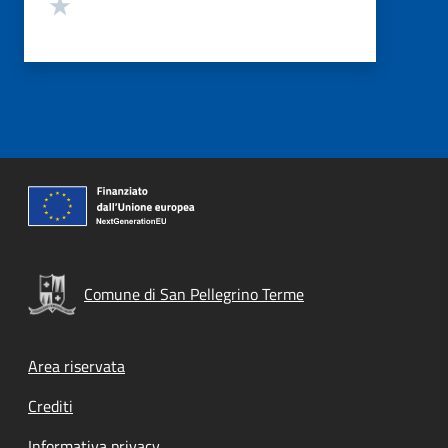
Valuta 1 stelle su 5
Comune di San Pellegrino Terme
Footer menu
Area riservata
Crediti
Informativa privacy