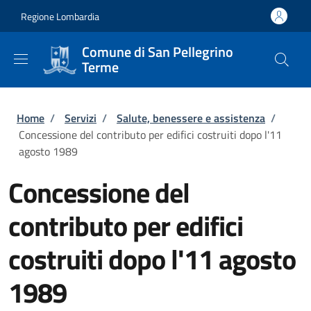
Salta al contenuto principale
Skip to footer content
Regione Lombardia
Comune di San Pellegrino
Terme
Briciole di pane
Home
/
Servizi
/
Salute, benessere e assistenza
/
Concessione del contributo per edifici costruiti dopo l'11
agosto 1989
Concessione del
contributo per edifici
costruiti dopo l'11 agosto
1989