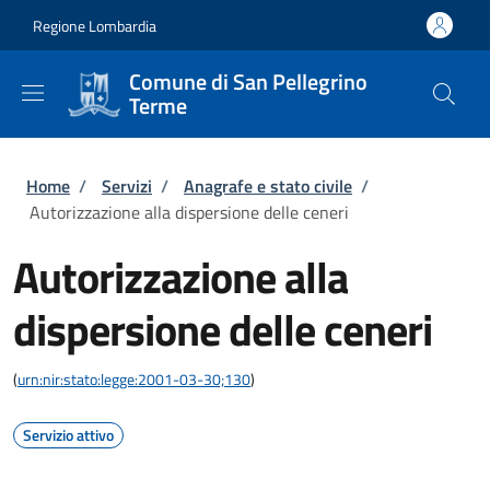
Salta al contenuto principale
Skip to footer content
Regione Lombardia
Comune di San Pellegrino
Terme
Briciole di pane
Home
/
Servizi
/
Anagrafe e stato civile
/
Autorizzazione alla dispersione delle ceneri
Autorizzazione alla
dispersione delle ceneri
(
urn:nir:stato:legge:2001-03-30;130
)
Servizio attivo