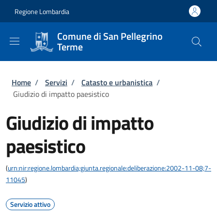
Salta al contenuto principale
Skip to footer content
Regione Lombardia
Comune di San Pellegrino
Terme
Briciole di pane
Home
/
Servizi
/
Catasto e urbanistica
/
Giudizio di impatto paesistico
Giudizio di impatto
paesistico
(
urn:nir:regione.lombardia;giunta.regionale:deliberazione:2002-11-08;7-
11045
)
Servizio attivo