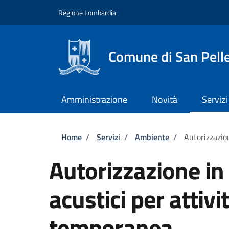
Salta al contenuto principale
Skip to footer content
Regione Lombardia
Comune di San Pell
Amministrazione
Novità
Servizi
Briciole di pane
Home
/
Servizi
/
Ambiente
/
Autorizzazion
Autorizzazione in 
acustici per attivit
temporanea