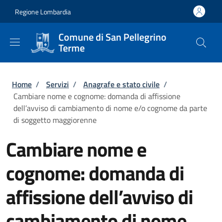
Salta al contenuto principale
Skip to footer content
Regione Lombardia
Comune di San Pellegrino
Terme
Briciole di pane
Home
/
Servizi
/
Anagrafe e stato civile
/
Cambiare nome e cognome: domanda di affissione
dell’avviso di cambiamento di nome e/o cognome da parte
di soggetto maggiorenne
Cambiare nome e
cognome: domanda di
affissione dell’avviso di
cambiamento di nome