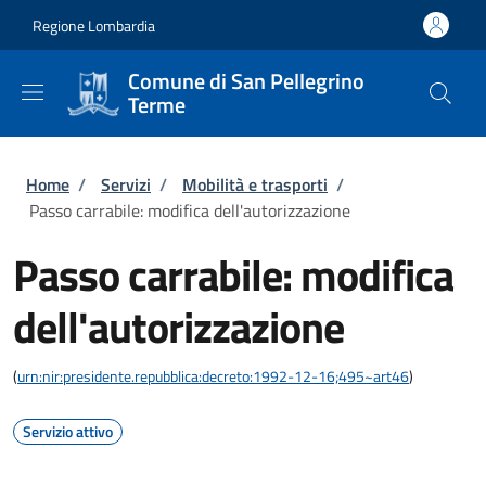
Salta al contenuto principale
Skip to footer content
Regione Lombardia
Comune di San Pellegrino
Terme
Briciole di pane
Home
/
Servizi
/
Mobilità e trasporti
/
Passo carrabile: modifica dell'autorizzazione
Passo carrabile: modifica
dell'autorizzazione
(
urn:nir:presidente.repubblica:decreto:1992-12-16;495~art46
)
Servizio attivo