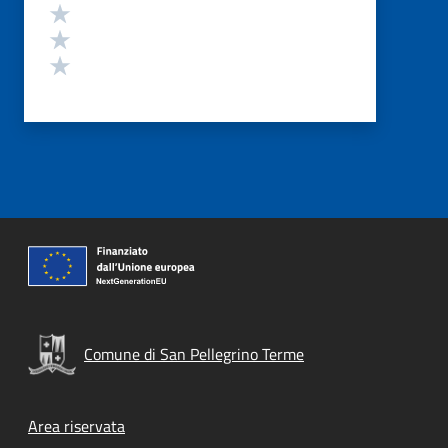
Valuta 3 stelle su 5
Valuta 2 stelle su 5
Valuta 1 stelle su 5
Comune di San Pellegrino Terme
Footer menu
Area riservata