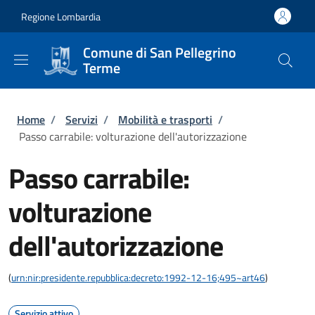
Salta al contenuto principale
Skip to footer content
Regione Lombardia
Comune di San Pellegrino
Terme
Briciole di pane
Home
/
Servizi
/
Mobilità e trasporti
/
Passo carrabile: volturazione dell'autorizzazione
Passo carrabile:
volturazione
dell'autorizzazione
(
urn:nir:presidente.repubblica:decreto:1992-12-16;495~art46
)
Servizio attivo